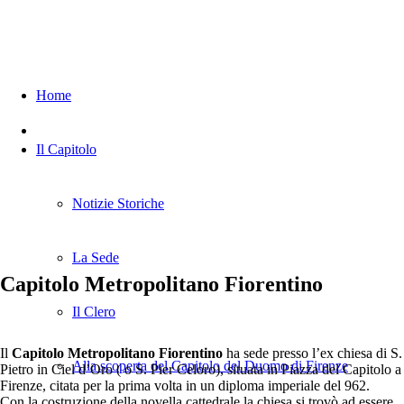
Home
Il Capitolo
Notizie Storiche
La Sede
Capitolo Metropolitano Fiorentino
Il Clero
Il
Capitolo Metropolitano Fiorentino
ha sede presso l’ex chiesa di S.
Alla scoperta del Capitolo del Duomo di Firenze
Pietro in Ciel d’Oro ( o S. Pier Celoro), situata in Piazza del Capitolo a
Firenze, citata per la prima volta in un diploma imperiale del 962.
Con la costruzione della novella cattedrale la chiesa si trovò ad essere