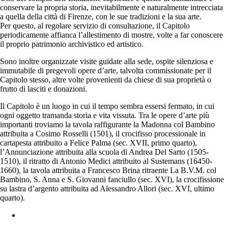
conservare la propria storia, inevitabilmente e naturalmente intrecciata
a quella della città di Firenze, con le sue tradizioni e la sua arte.
Per questo, al regolare servizio di consultazione, il Capitolo
periodicamente affianca l’allestimento di mostre, volte a far conoscere
il proprio patrimonio archivistico ed artistico.
Sono inoltre organizzate visite guidate alla sede, ospite silenziosa e
immutabile di pregevoli opere d’arte, talvolta commissionate per il
Capitolo stesso, altre volte provenienti da chiese di sua proprietà o
frutto di lasciti e donazioni.
Il Capitolo è un luogo in cui il tempo sembra essersi fermato, in cui
ogni oggetto tramanda storia e vita vissuta. Tra le opere d’arte più
importanti troviamo la tavola raffigurante la Madonna col Bambino
attribuita a Cosimo Rosselli (1501), il crocifisso processionale in
cartapesta attribuito a Felice Palma (sec. XVII, primo quarto),
l’Annunciazione attribuita alla scuola di Andrea Del Sarto (1505-
1510), il ritratto di Antonio Medici attribuito al Sustemans (16450-
1660), la tavola attribuita a Francesco Brina ritraente La B.V.M. col
Bambino, S. Anna e S. Giovanni fanciullo (sec. XVI), la crocifissione
su lastra d’argento attribuita ad Alessandro Allori (sec. XVI, ultimo
quarto).