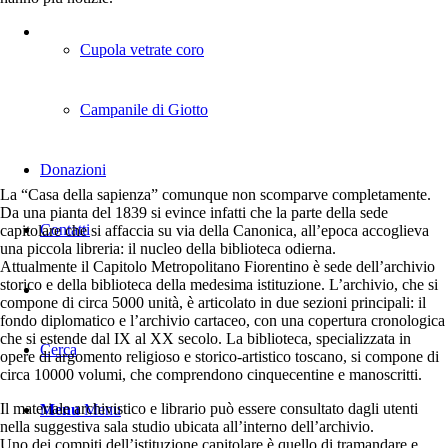
Cupola vetrate coro
Campanile di Giotto
Donazioni
La “Casa della sapienza” comunque non scomparve completamente.
Da una pianta del 1839 si evince infatti che la parte della sede
Contatti
capitolare che si affaccia su via della Canonica, all’epoca accoglieva
una piccola libreria: il nucleo della biblioteca odierna.
Attualmente il Capitolo Metropolitano Fiorentino è sede dell’archivio
storico e della biblioteca della medesima istituzione. L’archivio, che si
compone di circa 5000 unità, è articolato in due sezioni principali: il
fondo diplomatico e l’archivio cartaceo, con una copertura cronologica
che si estende dal IX al XX secolo. La biblioteca, specializzata in
Cerca
opere di argomento religioso e storico-artistico toscano, si compone di
circa 10000 volumi, che comprendono cinquecentine e manoscritti.
Il materiale archivistico e librario può essere consultato dagli utenti
Menu
Menu
nella suggestiva sala studio ubicata all’interno dell’archivio.
Uno dei compiti dell’istituzione capitolare è quello di tramandare e