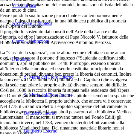
accerchiata dalle abitazioni dei canonici, in una sorta di isola delimitata
Vita liturgica
da un muro di cinta.
Perse quindi la sua funzione parrocchiale e contemporaneamente
nacque l’idea di trasformarla in una biblioteca pubblica di proprietà
Archivio e Biblioteca
dell’Opera del Duomo.
Il progetto fu sostenuto dai consoli dell’Arte della Lana e dalla
Signoria, ed ebbe l’autorizzazione di Papa Niccolò V, istitutore della
Orario Celebrazioni
Biblioteca Vaticana, e dell’Arcivescovo Antonino Pierozzi.
La “Casa della sapienza”, come allora venne definita e come ancor
oggi si legge sopra il portone d’ingresso (“Sapientia aedificavit sibi
Il Duomo
domum”), aprì al pubblico nel 1448. Purtroppo, essendo ubicata
all’interno della canonica, ed essendo costituita principalmente da
donazioni di prelati, divenne ben presto la libreria dei canonici. Inoltre
S. Maria del Fiore Esterno
la convivenza tra la biblioteca pubblica ed il Capitolo (che svolgeva
nella sede capitolare le proprie attività) divenne sempre più difficile.
Così nel 1680 la raccolta libraria fu stipata nella residenza dell’Opera
S. Maria del Fiore Interno
del Duomo (attuale museo), mentre il Capitolo sistemò nello spazio che
accoglieva la biblioteca il proprio archivio, che ancora vi è conservato.
Nel 1778 il Granduca Pietro Leopoldo soppresse definitivamente la
biblioteca: manoscritti ed incunaboli passarono alla biblioteca Medicea
Battistero Interno
Laurenziana. (I manoscritti si trovano tuttora nel Fondo Edili) gli
incunaboli invece, nel 1783, vennero trasferiti definitivamente alla
biblioteca Magliabechiana. Del rimanente materiale librario non si
Battistero Esterno
hanno più notizie.