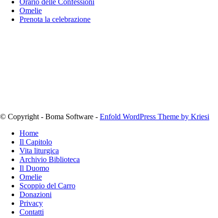
Orario delle Confessioni
Omelie
Prenota la celebrazione
© Copyright - Boma Software -
Enfold WordPress Theme by Kriesi
Home
Il Capitolo
Vita liturgica
Archivio Biblioteca
Il Duomo
Omelie
Scoppio del Carro
Donazioni
Privacy
Contatti