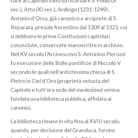
cure al Capitolo sono da ricordare S. Podio (X
sec.), Atto (XI sec.), Ardingo (1231-1249) ,
Antonio d’Orso, già canonico e arciprete di S.
Reparata, presule fiorentino dal 1309 al 1321, cui
si debbono le prime Costituzioni capitolari
conosciute, conservate manoscritte in archivio.
Nel XV secolo l’Arcivescovo S. Antonino Pierozzi
fu esecutore delle Bolle pontificie di Niccolò V
secondo le quali nell’antichissima chiesa di S.
Pietro in Ciel d’Oro (proprietà vetusta del
Capitolo e tutt’ora sede del medesimo) veniva
fondata una biblioteca pubblica, affidata ai
canonici.
La biblioteca rimase in vita fino al XVIII secolo,
quando, per decisione del Granduca, furono