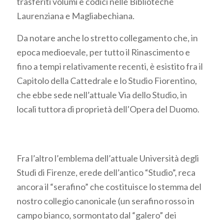
trasferiti volumi e codici nelle Biblioteche
Laurenziana e Magliabechiana.
Da notare anche lo stretto collegamento che, in
epoca medioevale, per tutto il Rinascimento e
fino a tempi relativamente recenti, è esistito fra il
Capitolo della Cattedrale e lo Studio Fiorentino,
che ebbe sede nell’attuale Via dello Studio, in
locali tuttora di proprietà dell’Opera del Duomo.
Fra l’altro l’emblema dell’attuale Università degli
Studi di Firenze, erede dell’antico “Studio”, reca
ancora il “serafino” che costituisce lo stemma del
nostro collegio canonicale (un serafino rosso in
campo bianco, sormontato dal “galero” dei