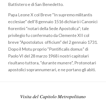
Battistero e di San Benedetto.
Papa Leone X col Breve “In supremo militantis
ecclesiae” dell’8 gennaio 1516 dichiarò i Canonici
fiorentini “notari della Sede Apostolica”; tale
privilegio fu confermato da Clemente XII col
breve “Apostolatus officium” del 2 gennaio 1731.
Dopo il Motu proprio “Pontificalis domus” di
Paolo VI del 28 marzo 1968 i nostri capitolari
risultano tuttora, “durante munere”, Protonotari
apostolici soprannumerari, e ne portano gli abiti.
Visita del Capitolo Metropolitano