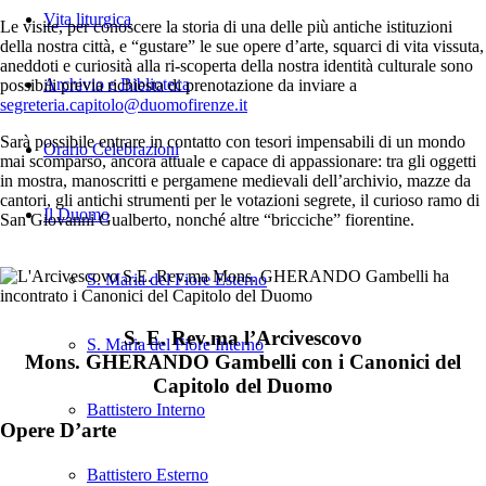
Vita liturgica
Le visite, per conoscere la storia di una delle più antiche istituzioni
della nostra città, e “gustare” le sue opere d’arte, squarci di vita vissuta,
aneddoti e curiosità alla ri-scoperta della nostra identità culturale sono
Archivio e Biblioteca
possibili previa richiesta di prenotazione da inviare a
segreteria.capitolo@duomofirenze.it
Sarà possibile entrare in contatto con tesori impensabili di un mondo
Orario Celebrazioni
mai scomparso, ancora attuale e capace di appassionare: tra gli oggetti
in mostra, manoscritti e pergamene medievali dell’archivio, mazze da
cantori, gli antichi strumenti per le votazioni segrete, il curioso ramo di
Il Duomo
San Giovanni Gualberto, nonché altre “bricciche” fiorentine.
S. Maria del Fiore Esterno
S. E. Rev.ma l’Arcivescovo
S. Maria del Fiore Interno
Mons. GHERANDO Gambelli con i Canonici del
Capitolo del Duomo
Battistero Interno
Opere D’arte
Battistero Esterno