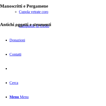
Manoscritti e Pergamene
Cupola vetrate coro
Antichi oggetti e strumenti
Campanile di Giotto
Donazioni
Contatti
Cerca
Menu
Menu