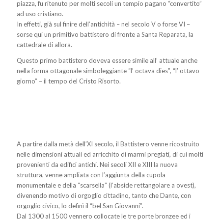
piazza, fu ritenuto per molti secoli un tempio pagano “convertito”
ad uso cristiano.
In effetti, già sul finire dell’antichità – nel secolo V o forse VI –
sorse qui un primitivo battistero di fronte a Santa Reparata, la
cattedrale di allora.
Questo primo battistero doveva essere simile all’ attuale anche
nella forma ottagonale simboleggiante “l’ octava dies”, “l’ ottavo
giorno” – il tempo del Cristo Risorto.
A partire dalla metà dell’XI secolo, il Battistero venne ricostruito
nelle dimensioni attuali ed arricchito di marmi pregiati, di cui molti
provenienti da edifici antichi. Nei secoli XII e XIII la nuova
struttura, venne ampliata con l’aggiunta della cupola
monumentale e della “scarsella” (l’abside rettangolare a ovest),
divenendo motivo di orgoglio cittadino, tanto che Dante, con
orgoglio civico, lo definì il “bel San Giovanni”.
Dal 1300 al 1500 vennero collocate le tre porte bronzee ed i