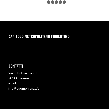
1
2
3
4
5
6
CAPITOLO METROPOLITANO FIORENTINO
CONTATTI
Via della Canonica 4
50100 Firenze
email:
info@duomofirenze.it