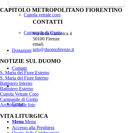
CAPITOLO METROPOLITANO FIORENTINO
Cupola vetrate coro
CONTATTI
Campanile di Giotto
Via della Canonica 4
50100 Firenze
email:
info@duomofirenze.it
Donazioni
NOTIZIE SUL DUOMO
Contatti
S. Maria del Fiore Esterno
S. Maria del Fiore Interno
Battistero Interno
Battistero Esterno
Cupola Vetrate Coro
Campanile di Giotto
Cerca
Archivio delle foto
VITA LITURGICA
Menu
Menu
Accesso alla Preghiera
Orario delle Celebrazioni