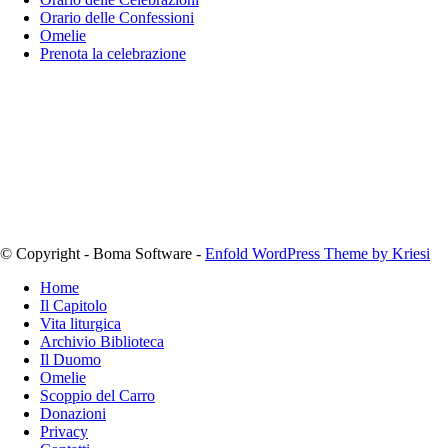
Orario delle Confessioni
Omelie
Prenota la celebrazione
© Copyright - Boma Software -
Enfold WordPress Theme by Kriesi
Home
Il Capitolo
Vita liturgica
Archivio Biblioteca
Il Duomo
Omelie
Scoppio del Carro
Donazioni
Privacy