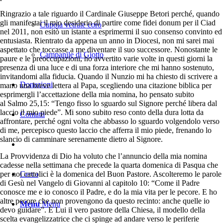
Ringrazio a tale riguardo il Cardinale Giuseppe Betori perché, quando
gli manifestai il mio desiderio di partire come fidei donum per il Ciad
Cupola vetrate coro
nel 2011, non esitò un istante a esprimermi il suo consenso convinto ed
entusiasta. Rientrato da appena un anno in Diocesi, non mi sarei mai
aspettato che toccasse a me diventare il suo successore. Nonostante le
Campanile di Giotto
paure e le preoccupazioni, ho avvertito varie volte in questi giorni la
presenza di una luce e di una forza interiore che mi hanno sostenuto,
invitandomi alla fiducia. Quando il Nunzio mi ha chiesto di scrivere a
Donazioni
mano una breve lettera al Papa, scegliendo una citazione biblica per
esprimergli l’accettazione della mia nomina, ho pensato subito
al Salmo 25,15: “Tengo fisso lo sguardo sul Signore perché libera dal
laccio il mio piede”. Mi sono subito reso conto della dura lotta da
Contatti
affrontare, perché ogni volta che abbasso lo sguardo volgendolo verso
di me, percepisco questo laccio che afferra il mio piede, frenando lo
slancio di camminare serenamente dietro al Signore.
La Provvidenza di Dio ha voluto che l’annuncio della mia nomina
cadesse nella settimana che precede la quarta domenica di Pasqua che
Cerca
per noi cattolici è la domenica del Buon Pastore. Ascolteremo le parole
di Gesù nel Vangelo di Giovanni al capitolo 10: “Come il Padre
conosce me e io conosco il Padre, e do la mia vita per le pecore. E ho
altre pecore che non provengono da questo recinto: anche quelle io
Menu
Menu
devo guidare”. È Lui il vero pastore della Chiesa, il modello della
scelta evangelizzatrice che ci spinge ad andare verso le periferie