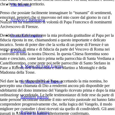
che vivete nel suo territorio.
Vita liturgica
Penso che possiate facilmente immaginare lo “tsunami” di sentimenti,
emozioni, pensieri che si muovono nel mio cuore dal giorno in cui il
Archivio e Biblioteca
Nunzio mi ha manifestato la volontà di Papa Francesco di nominarmi
Arcivescovo di Firenze.
Orario Celebrazioni
Desidero anzitutto esprimere la mia profonda gratitudine al Papa per la
fiducia riposta in me, chiamandomi a questo importante e delicato
incarico. Sento di poter dire che la scelta di un prete di Firenze è un
segno grande di stima e di fiducia da parte del Vescovo di Roma nei
Il Duomo
confronti di tutta la nostra Diocesi. In questa Chiesa fiorentina sono
nato e cresciuto, come laico prima nella parrocchia di Santa Verdiana a
Castelfiorentino, come prete poi nelle parrocchie di Santo Stefano in
S. Maria del Fiore Esterno
Pane a Rifredi, dell’Immacolata e San Martino a Montughi e della
Madonna della Tosse.
Nel dare la mia disponibilità al Papa, accettando la mia nomina, ho
S. Maria del Fiore Interno
percepito una chiamata di Dio a rendermi ancora più disponibile per
sdebitarmi del dono immenso del Vangelo ricevuto prima e dopo la mia
ordinazione sacerdotale. Le belle testimonianze di fede rese da parte di
Battistero Interno
tante persone incontrate durante il mio servizio pastorale mi hanno fatto
comprendere progressivamente che, nella logica del Vangelo, il modo
migliore per custodire i doni ricevuti sia quello di condividerli. Gli anni
Battistero Esterno
passati in Africa me lo hanno ulteriormente confermato.