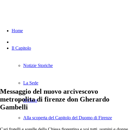
Home
Il Capitolo
Notizie Storiche
La Sede
Messaggio del nuovo arcivescovo
metropolita di firenze don Gherardo
Il Clero
Gambelli
Alla scoperta del Capitolo del Duomo di Firenze
Cari fratelli e sorelle della Chiesa fiorentina e voi tutti, uomini e donne,