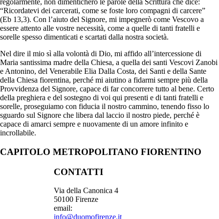
regolarmente, non dimenticherò le parole della Scrittura che dice:
“Ricordatevi dei carcerati, come se foste loro compagni di carcere”
(Eb 13,3). Con l’aiuto del Signore, mi impegnerò come Vescovo a
essere attento alle vostre necessità, come a quelle di tanti fratelli e
sorelle spesso dimenticati e scartati dalla nostra società.
Nel dire il mio sì alla volontà di Dio, mi affido all’intercessione di
Maria santissima madre della Chiesa, a quella dei santi Vescovi Zanobi
e Antonino, del Venerabile Elia Dalla Costa, dei Santi e della Sante
della Chiesa fiorentina, perché mi aiutino a fidarmi sempre più della
Provvidenza del Signore, capace di far concorrere tutto al bene. Certo
della preghiera e del sostegno di voi qui presenti e di tanti fratelli e
sorelle, proseguiamo con fiducia il nostro cammino, tenendo fisso lo
sguardo sul Signore che libera dal laccio il nostro piede, perché è
capace di amarci sempre e nuovamente di un amore infinito e
incrollabile.
CAPITOLO METROPOLITANO FIORENTINO
CONTATTI
Via della Canonica 4
50100 Firenze
email:
info@duomofirenze.it