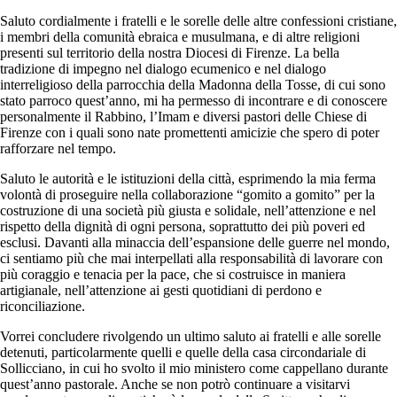
Saluto cordialmente i fratelli e le sorelle delle altre confessioni cristiane,
i membri della comunità ebraica e musulmana, e di altre religioni
presenti sul territorio della nostra Diocesi di Firenze. La bella
tradizione di impegno nel dialogo ecumenico e nel dialogo
interreligioso della parrocchia della Madonna della Tosse, di cui sono
stato parroco quest’anno, mi ha permesso di incontrare e di conoscere
personalmente il Rabbino, l’Imam e diversi pastori delle Chiese di
Firenze con i quali sono nate promettenti amicizie che spero di poter
rafforzare nel tempo.
Saluto le autorità e le istituzioni della città, esprimendo la mia ferma
volontà di proseguire nella collaborazione “gomito a gomito” per la
costruzione di una società più giusta e solidale, nell’attenzione e nel
rispetto della dignità di ogni persona, soprattutto dei più poveri ed
esclusi. Davanti alla minaccia dell’espansione delle guerre nel mondo,
ci sentiamo più che mai interpellati alla responsabilità di lavorare con
più coraggio e tenacia per la pace, che si costruisce in maniera
artigianale, nell’attenzione ai gesti quotidiani di perdono e
riconciliazione.
Vorrei concludere rivolgendo un ultimo saluto ai fratelli e alle sorelle
detenuti, particolarmente quelli e quelle della casa circondariale di
Sollicciano, in cui ho svolto il mio ministero come cappellano durante
quest’anno pastorale. Anche se non potrò continuare a visitarvi