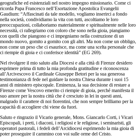
geografiche ed esistenziali nel nostro impegno missionario. Come ci
ricorda Papa Francesco nell’Esortazione Apostolica Evangelii
Gaudium: “Affascinati da tale modello, vogliamo inserirci a fondo
nella società, condividiamo la vita con tutti, ascoltiamo le loro
preoccupazioni, collaboriamo materialmente e spiritualmente nelle loro
necessità, ci rallegriamo con coloro che sono nella gioia, piangiamo
con quelli che piangono e ci impegniamo nella costruzione di un
mondo nuovo, gomito a gomito con gli altri. Ma non come un obbligo,
non come un peso che ci esaurisce, ma come una scelta personale che
ci riempie di gioia e ci conferisce identità” (EG 269).
Nel rivolgere il mio saluto alla Diocesi e alla città di Firenze desidero
esprimere prima di tutto la mia profonda gratitudine e riconoscenza
all’Arcivescovo il Cardinale Giuseppe Betori per la sua generosa
testimonianza di fede nel guidare la nostra Chiesa durante i suoi 15
anni di ministero episcopale. Eminenza, la sua decisione di restare a
Firenze come Vescovo emerito ci riempie di gioia, perché manifesta il
suo amore per la nostra città che è cresciuto in lei in questi anni,
malgrado il carattere di noi fiorentini, che non sempre brilliamo per la
capacità di accogliere chi viene da fuori.
Saluto e ringrazio il Vicario generale, Mons. Giancarlo Corti, i Vicari
Episcopali, i preti, i diaconi, i religiosi e le religiose, i seminaristi, gli
operatori pastorali, i fedeli dell’Arcidiocesi esprimendo la mia gioia di
poter proseguire il cammino con voi sulle orme del Cristo.