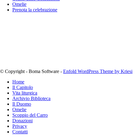
Omelie
Prenota la celebrazione
© Copyright - Boma Software -
Enfold WordPress Theme by Kriesi
Home
Il Capitolo
Vita liturgica
Archivio Biblioteca
Il Duomo
Omelie
Scoppio del Carro
Donazioni
Privacy
Contatti