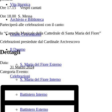
Vita liturgica
Ore 17.15 Vespri cantati
Ore 18.00 S. Messa
Archivio e Biblioteca
Parteciperà alle celebrazioni con il canto:
la “Cappella Musicale della Cattedrale di Santa Maria del Fiore”
Orario Celebrazioni
Celebrazioni presiedute dal Cardinale Arcivescovo
Il Duomo
Dettagli
Data:
S. Maria del Fiore Esterno
31 Marzo 2024
Categoria Evento:
Celebrazioni
S. Maria del Fiore Interno
Battistero Interno
Battistero Esterno