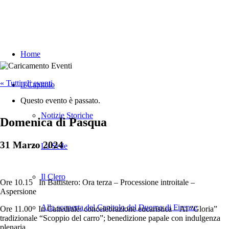
Home
« Tutti gli eventi
Il Capitolo
Questo evento è passato.
Notizie Storiche
Domenica di Pasqua
31 Marzo 2024
La Sede
Il Clero
Ore 10.15 In Battistero: Ora terza – Processione introitale –
Aspersione
Alla scoperta del Capitolo del Duomo di Firenze
Ore 11.00 In Cattedrale: concelebrazione eucaristica – Al “Gloria”
tradizionale “Scoppio del carro”; benedizione papale con indulgenza
plenaria