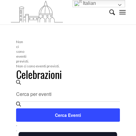
Italian
Non
ci
sono
eventi
previsti.
Non ci sono eventi previsti.
Celebrazioni
Eventi
Cerca
Ricerca
Inserisci
Parola
e
Chiave.
viste
Cerca
Cerca Eventi
Eventi
Navigazione
per
Evento
Parola
Viste
Lista
Chiave.