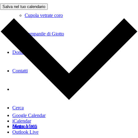
Salva nel tuo calendario
Cupola vetrate coro
Campanile di Giotto
Donazioni
Contatti
Cerca
Google Calendar
iCalendar
Menu
Menu
Outlook 365
Outlook Live