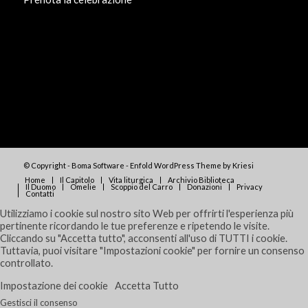
© Copyright - Boma Software -
Enfold WordPress Theme by Kriesi
Home
Il Capitolo
Vita liturgica
Archivio Biblioteca
Il Duomo
Omelie
Scoppio del Carro
Donazioni
Privacy
Contatti
Utilizziamo i cookie sul nostro sito Web per offrirti l'esperienza più
pertinente ricordando le tue preferenze e ripetendo le visite.
Cliccando su "Accetta tutto", acconsenti all'uso di TUTTI i cookie.
Tuttavia, puoi visitare "Impostazioni cookie" per fornire un consenso
controllato.
Impostazione dei cookie
Accetta Tutto
Gestisci il consenso