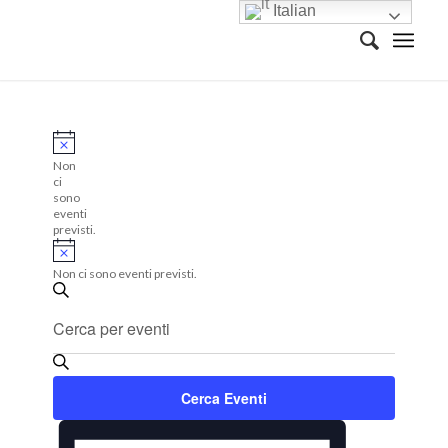
Italian
Non
ci
sono
eventi
previsti.
Non ci sono eventi previsti.
Eventi
Cerca
Ricerca
Inserisci
Parola
e
Chiave.
viste
Cerca
Cerca Eventi
Eventi
Navigazione
per
Evento
Parola