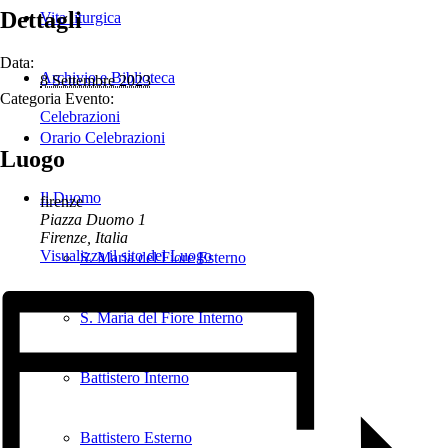
Dettagli
Vita liturgica
Data:
Archivio e Biblioteca
8 Settembre 2023
Categoria Evento:
Celebrazioni
Orario Celebrazioni
Luogo
Il Duomo
firenze
Piazza Duomo 1
Firenze
,
Italia
Visualizza il sito del Luogo
S. Maria del Fiore Esterno
S. Maria del Fiore Interno
Battistero Interno
Battistero Esterno