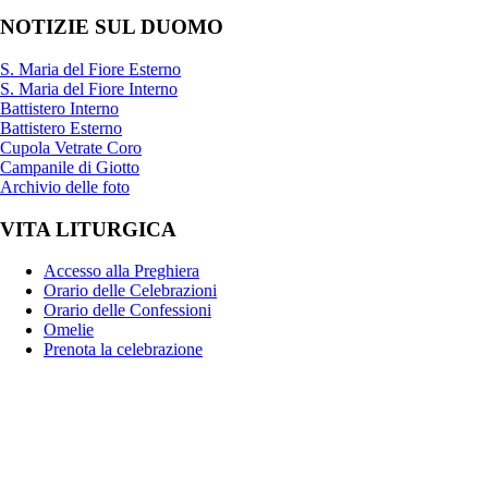
NOTIZIE SUL DUOMO
S. Maria del Fiore Esterno
S. Maria del Fiore Interno
Battistero Interno
Battistero Esterno
Cupola Vetrate Coro
Campanile di Giotto
Archivio delle foto
VITA LITURGICA
Accesso alla Preghiera
Orario delle Celebrazioni
Orario delle Confessioni
Omelie
Prenota la celebrazione