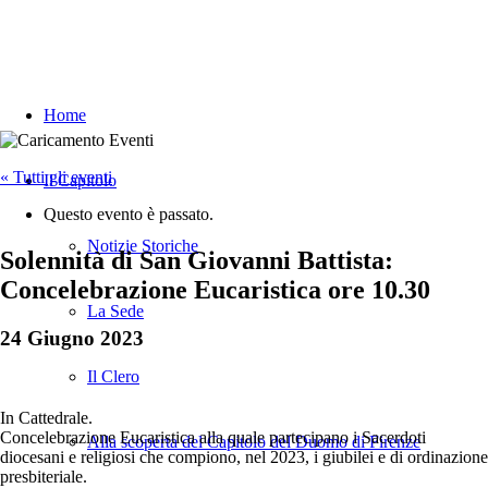
Home
« Tutti gli eventi
Il Capitolo
Questo evento è passato.
Notizie Storiche
Solennità di San Giovanni Battista:
Concelebrazione Eucaristica ore 10.30
La Sede
24 Giugno 2023
Il Clero
In Cattedrale.
Concelebrazione Eucaristica alla quale partecipano i Sacerdoti
Alla scoperta del Capitolo del Duomo di Firenze
diocesani e religiosi che compiono, nel 2023, i giubilei e di ordinazione
presbiteriale.