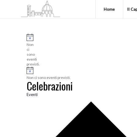
Home
Il Ca
Non
ci
sono
eventi
previsti.
Non ci sono eventi previsti.
Celebrazioni
Eventi