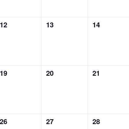
0
0
0
12
13
14
eventi,
eventi,
eventi,
0
0
0
19
20
21
eventi,
eventi,
eventi,
0
0
0
26
27
28