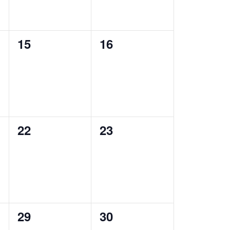
0
0
15
16
eventi,
eventi,
0
0
22
23
eventi,
eventi,
0
0
29
30