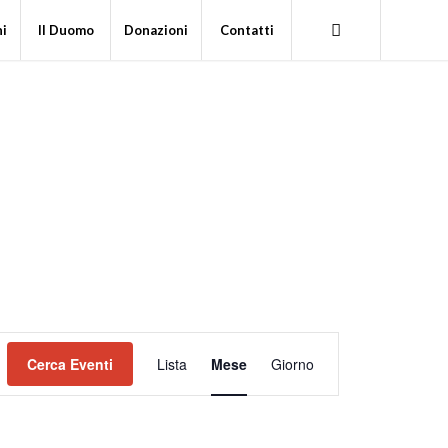
ni
Il Duomo
Donazioni
Contatti
Evento
Viste
Cerca Eventi
Lista
Mese
Giorno
Navigazione