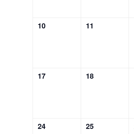
0
0
10
11
eventi,
eventi,
0
0
17
18
eventi,
eventi,
0
0
24
25