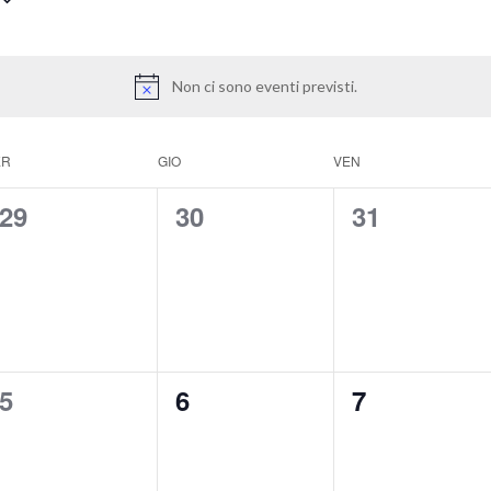
Non ci sono eventi previsti.
ER
GIO
VEN
0
0
0
29
30
31
eventi,
eventi,
eventi,
0
0
0
5
6
7
eventi,
eventi,
eventi,