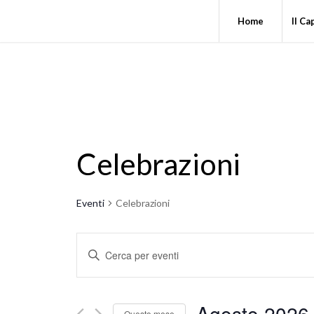
Home
Il Ca
Celebrazioni
Eventi
Celebrazioni
Eventi
Inserisci
Ricerca
Parola
e
Chiave.
Cerca
viste
Agosto 2026
Eventi
Questo mese