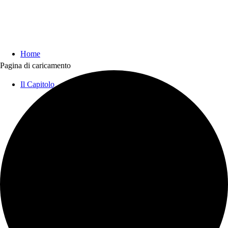
Home
Pagina di caricamento
Il Capitolo
Notizie Storiche
La Sede
Il Clero
Alla scoperta del Capitolo del Duomo di Firenze