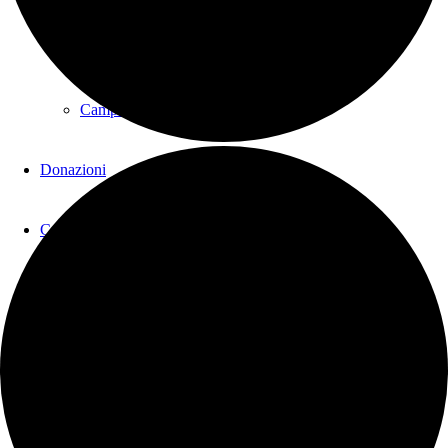
Cupola vetrate coro
Campanile di Giotto
Donazioni
Contatti
Cerca
Menu
Menu