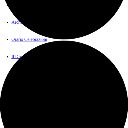
Vita liturgica
Archivio e Biblioteca
Orario Celebrazioni
Il Duomo
S. Maria del Fiore Esterno
S. Maria del Fiore Interno
Battistero Interno
Battistero Esterno