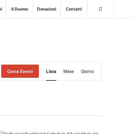
ni
Il Duomo
Donazioni
Contatti
Evento
Viste
Cerca Eventi
Lista
Mese
Giorno
Navigazione