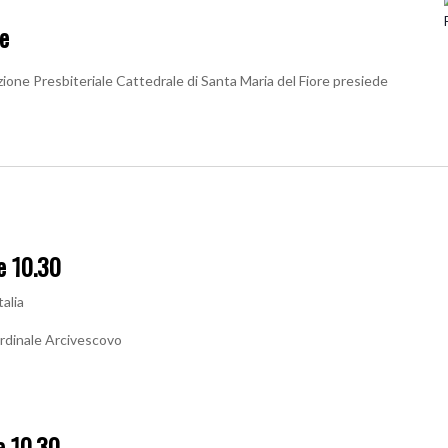
le
ione Presbiteriale Cattedrale di Santa Maria del Fiore presiede
e 10.30
talia
ardinale Arcivescovo
e 10.30