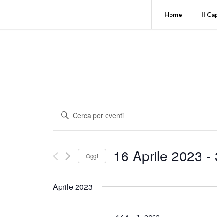
Home
Il Ca
Eventi
Inserisci
Ricerca
Parola
e
Chiave.
Cerca
viste
16 Aprile 2023
 - 
Eventi
Oggi
Navigazione
per
Seleziona
Parola
la
Chiave.
Aprile 2023
data.